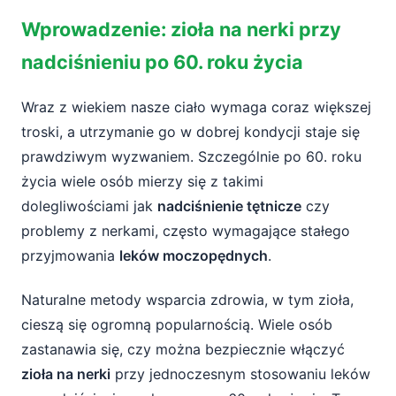
Wprowadzenie: zioła na nerki przy
Wprowadzenie: zioła na nerki przy
nadciśnieniu po 60. roku życia
nadciśnieniu po 60. roku życia
Nerki po 60. roku życia – dlaczego ich
zdrowie jest kluczowe?
Wraz z wiekiem nasze ciało wymaga coraz większej
troski, a utrzymanie go w dobrej kondycji staje się
Leki moczopędne i nadciśnienie – jak działa
prawdziwym wyzwaniem. Szczególnie po 60. roku
terapia?
życia wiele osób mierzy się z takimi
Zioła wspierające nerki – co oferuje natura?
dolegliwościami jak
nadciśnienie tętnicze
czy
problemy z nerkami, często wymagające stałego
Potencjalne ryzyka i interakcje – na co
przyjmowania
leków moczopędnych
.
uważać przy ziołach?
1. Potęgowanie działania leków
Naturalne metody wsparcia zdrowia, w tym zioła,
moczopędnych
cieszą się ogromną popularnością. Wiele osób
zastanawia się, czy można bezpiecznie włączyć
2. Wpływ na ciśnienie krwi
zioła na nerki
przy jednoczesnym stosowaniu leków
3. Interakcje z innymi lekami