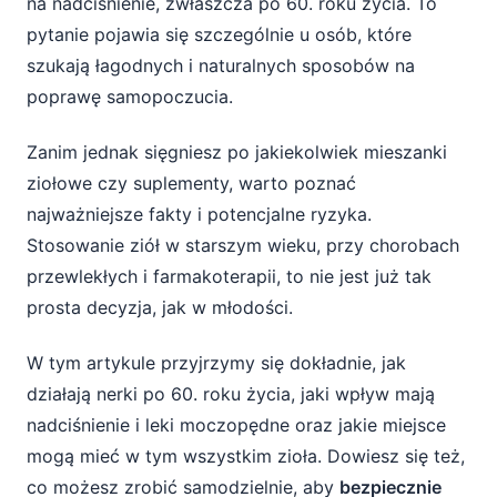
na nadciśnienie, zwłaszcza po 60. roku życia. To
pytanie pojawia się szczególnie u osób, które
4. Obciążenie nerek i wątroby
szukają łagodnych i naturalnych sposobów na
5. Brak standaryzacji preparatów ziołowych
poprawę samopoczucia.
Zanim jednak sięgniesz po jakiekolwiek mieszanki
Rozmowa z lekarzem – klucz do
ziołowe czy suplementy, warto poznać
bezpiecznego stosowania ziół
najważniejsze fakty i potencjalne ryzyka.
Bezpieczne wsparcie dla nerek po 60. – co
Stosowanie ziół w starszym wieku, przy chorobach
możesz zrobić samodzielnie?
przewlekłych i farmakoterapii, to nie jest już tak
1. Odpowiednie nawodnienie
prosta decyzja, jak w młodości.
2. Zbilansowana dieta
W tym artykule przyjrzymy się dokładnie, jak
działają nerki po 60. roku życia, jaki wpływ mają
3. Regularna aktywność fizyczna
nadciśnienie i leki moczopędne oraz jakie miejsce
4. Monitorowanie ciśnienia i badań
mogą mieć w tym wszystkim zioła. Dowiesz się też,
co możesz zrobić samodzielnie, aby
bezpiecznie