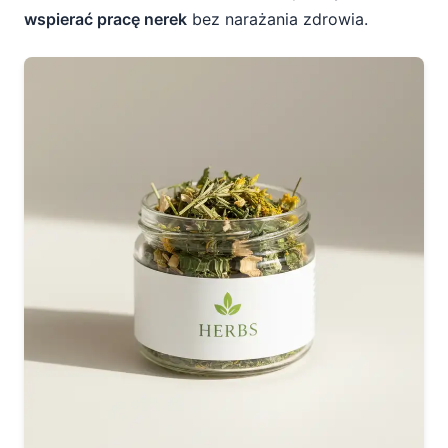
5. Unikanie używek
wspierać pracę nerek
bez narażania zdrowia.
6. Zarządzanie stresem
7. Informowanie lekarza o suplementach
Zioła i tradycja w Polsce – jak połączyć je z
nowoczesną medycyną?