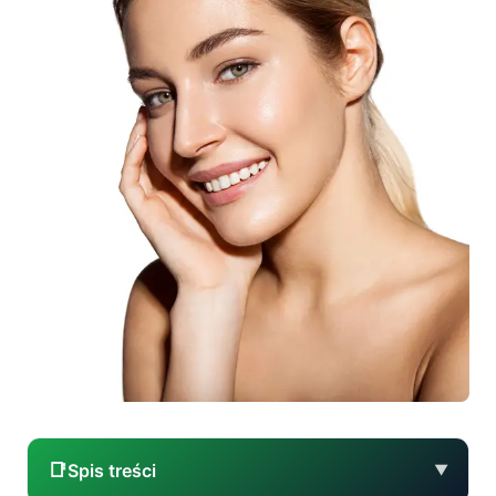
📑
Spis treści
▼