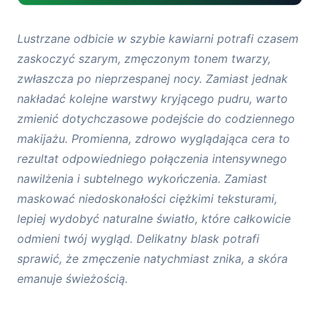
Jak szybko uzyskać efekt zdrowej i
Lustrzane odbicie w szybie kawiarni potrafi czasem
promiennej skóry - prosty trik z
zaskoczyć szarym, zmęczonym tonem twarzy,
kosmetykiem wielofunkcyjnym
zwłaszcza po nieprzespanej nocy. Zamiast jednak
nakładać kolejne warstwy kryjącego pudru, warto
Sposoby na wielofunkcyjne zastosowanie
zmienić dotychczasowe podejście do codziennego
płynnego rozświetlenia - od twarzy do ciała
makijażu. Promienna, zdrowo wyglądająca cera to
Powody dla których nawilżenie stanowi
rezultat odpowiedniego połączenia intensywnego
podstawę każdego udanego makijażu
nawilżenia i subtelnego wykończenia. Zamiast
maskować niedoskonałości ciężkimi teksturami,
lepiej wydobyć naturalne światło, które całkowicie
odmieni twój wygląd. Delikatny blask potrafi
sprawić, że zmęczenie natychmiast znika, a skóra
emanuje świeżością.