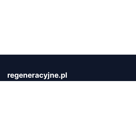
regeneracyjne.pl
Regeneracyjne.pl to kompleksowe źródło wiedzy o
regeneracji organizmu i skutecznej detoksykacji.
Publikujemy sprawdzone porady dotyczące
oczyszczania ciała, suplementacji, profilaktyki
zdrowotnej i wellness. Dowiedz się, jak przywrócić
swojemu organizmowi energię i równowagę, by
cieszyć się zdrowiem każdego dnia.