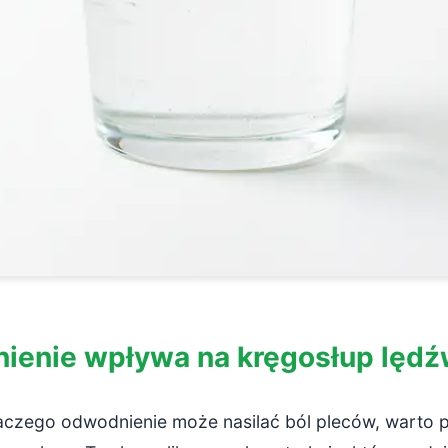
ienie wpływa na kręgosłup lęd
czego odwodnienie może nasilać ból pleców, warto prz