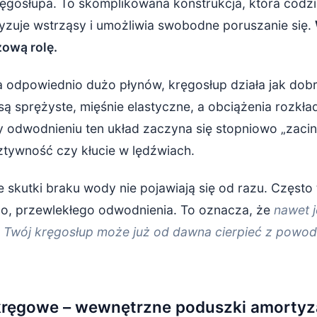
ręgosłupa. To skomplikowana konstrukcja, która codz
tyzuje wstrząsy i umożliwia swobodne poruszanie się.
zową rolę.
 odpowiednio dużo płynów, kręgosłup działa jak do
ą sprężyste, mięśnie elastyczne, a obciążenia rozkład
y odwodnieniu ten układ zaczyna się stopniowo „zaci
sztywność czy kłucie w lędźwiach.
 skutki braku wody nie pojawiają się od razu. Często t
ego, przewlekłego odwodnienia. To oznacza, że
nawet j
a, Twój kręgosłup może już od dawna cierpieć z powo
kręgowe – wewnętrzne poduszki amortyz