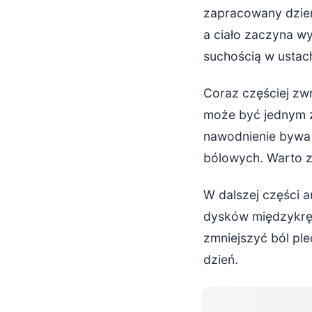
Jak pić wodę
zapracowany dzień,
a ciało zaczyna wy
Ile i jak p
suchością w ustac
Dieta wspier
Coraz częściej zw
Produkty, 
może być jednym z
nawodnienie bywa 
Suplementacj
bólowych. Warto z
Składniki,
W dalszej części 
Ruch, ergono
dysków międzykręg
Proste zas
zmniejszyć ból pl
dzień.
Podsumowanie