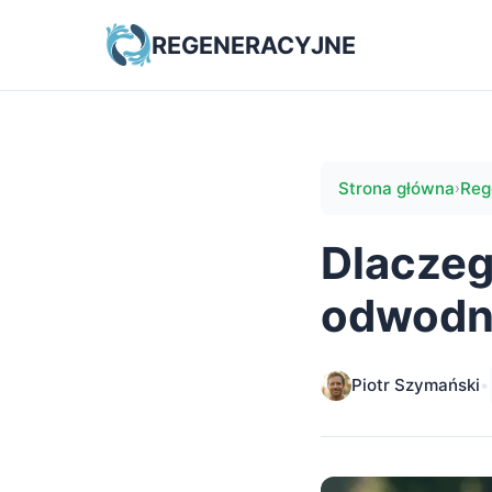
REGENERACYJNE
Strona główna
Reg
›
Dlaczeg
odwodni
Piotr Szymański
•