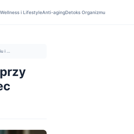
Wellness i Lifestyle
Anti-aging
Detoks Organizmu
 i ...
 przy
ec