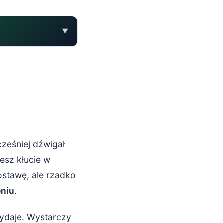
▼
cześniej dźwigał
esz kłucie w
ostawę, ale rzadko
eniu
.
wydaje. Wystarczy