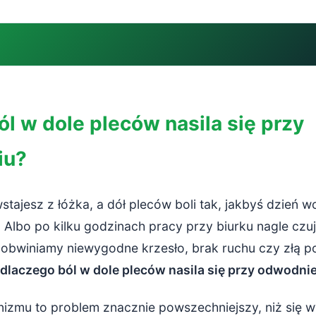
 w dole pleców nasila się przy odwodnieniu?
l w dole pleców nasila się przy
nie wpływa na kręgosłup lędźwiowy?
iu?
dzykręgowe – wewnętrzne poduszki amortyzacyjne
więzadła – podpora dla dolnej części pleców
wstajesz z łóżka, a dół pleców boli tak, jakbyś dzień w
e, stany zapalne i wrażliwość na ból
Albo po kilku godzinach pracy przy biurku nagle czuj
 obwiniamy niewygodne krzesło, brak ruchu czy złą p
dwodnienie pogarsza ból pleców
dlaczego ból w dole pleców nasila się przy odwodni
gnały odwodnienia związane z bólem pleców
izmu to problem znacznie powszechniejszy, niż się 