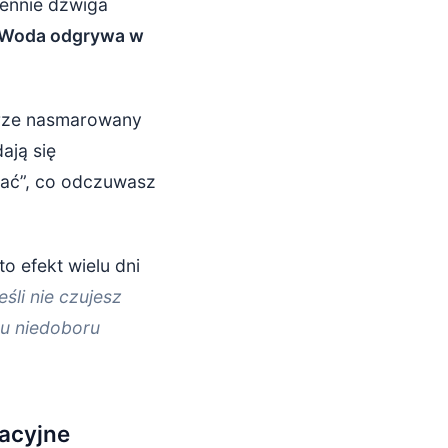
iennie dźwiga
Woda odgrywa w
brze nasmarowany
ają się
nać”, co odczuwasz
o efekt wielu dni
eśli nie czujesz
du niedoboru
acyjne