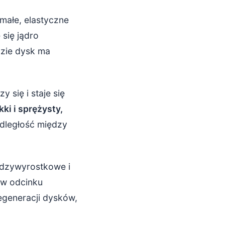
k małe, elastyczne
 się jądro
dzie dysk ma
 się i staje się
ki i sprężysty,
odległość między
iędzywyrostkowe i
 w odcinku
egeneracji dysków,