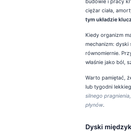
budowie i pracy k
ciężar ciała, amor
tym układzie kluc
Kiedy organizm ma
mechanizm: dyski s
równomiernie. Prz
właśnie jako ból, 
Warto pamiętać, że
lub tygodni lekki
silnego pragnieni
płynów
.
Dyski między