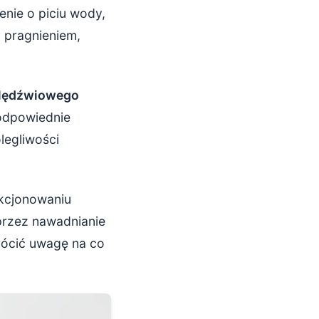
enie o piciu wody,
z pragnieniem,
 lędźwiowego
 odpowiednie
legliwości
nkcjonowaniu
przez nawadnianie
rócić uwagę na co