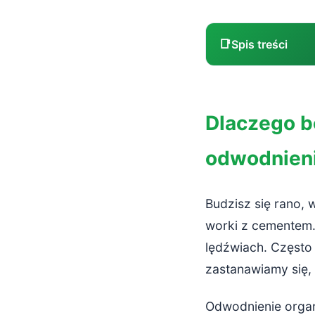
📑
Spis treści
Dlaczego ból
Dlaczego bó
Jak odwodnie
odwodnien
Dyski mię
Mięśnie i 
Budzisz się rano, 
Odwodnieni
worki z cementem. 
lędźwiach. Często
Objawy, że o
zastanawiamy się,
Typowe sy
Odwodnienie organ