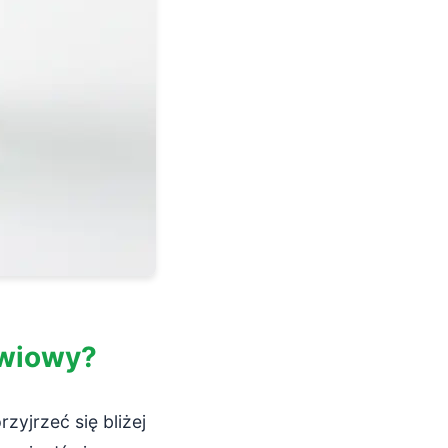
źwiowy?
yjrzeć się bliżej