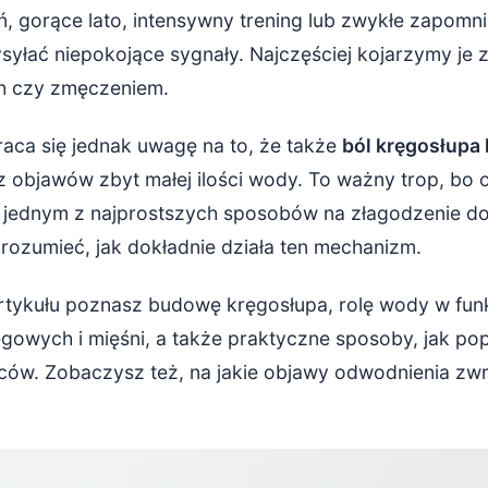
, żeby zmniejszyć ból w dole pleców?
 gorące lato, intensywny trening lub zwykłe zapomni
syłać niepokojące sygnały. Najczęściej kojarzymy je 
ić, aby wspierać kręgosłup?
h czy zmęczeniem.
ająca nawodnienie i zdrowie kręgosłupa
raca się jednak uwagę na to, że także
ból kręgosłupa
które pomagają utrzymać dobre nawodnienie
 objawów zbyt małej ilości wody. To ważny trop, bo
jednym z najprostszych sposobów na złagodzenie do
a wspierająca kręgosłup (po konsultacji z specjalistą)
rozumieć, jak dokładnie działa ten mechanizm.
 które mogą pomóc przy bólu pleców
artykułu poznasz budowę kręgosłupa, rolę wody w fu
mia i nawodnienie – kompletny plan działania
owych i mięśni, a także praktyczne sposoby, jak po
ady, które odciążą dół pleców
eców. Zobaczysz też, na jakie objawy odwodnienia zw
 – daj szansę wodzie, a odwdzięczą się Twoje plecy