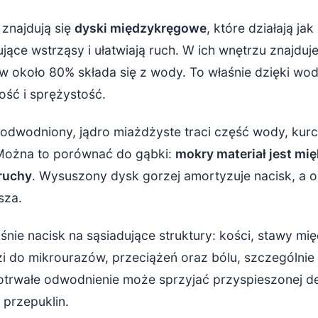
znajdują się
dyski międzykręgowe
, które działają ja
ące wstrząsy i ułatwiają ruch. W ich wnętrzu znajduje
 w około 80% składa się z wody. To właśnie dzięki wo
ość i sprężystość.
odwodniony, jądro miażdżyste traci część wody, kurczy
 Można to porównać do gąbki:
mokry materiał jest mięk
kruchy
. Wysuszony dysk gorzej amortyzuje nacisk, a 
sza.
nie nacisk na sąsiadujące struktury: kości, stawy m
i do mikrourazów, przeciążeń oraz bólu, szczególnie
trwałe odwodnienie może sprzyjać przyspieszonej d
 przepuklin.