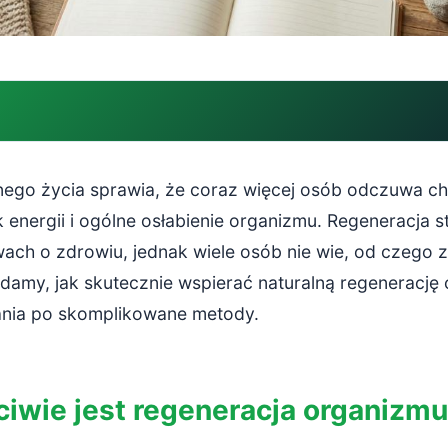
ie jest regeneracja organizmu?
go życia sprawia, że coraz więcej osób odczuwa ch
energii i ogólne osłabienie organizmu. Regeneracja s
dament regeneracji
ch o zdrowiu, jednak wiele osób nie wie, od czego 
ająca procesy naprawcze
amy, jak skutecznie wspierać naturalną regenerację 
ania po skomplikowane metody.
 głową
 stresem
iwie jest regeneracja organizm
 sięgnąć po domowe metody?