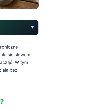
▼
roniczne
tała się słowem-
zacząć. W tym
ciała bez
u?