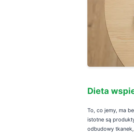
Dieta wspi
To, co jemy, ma b
istotne są produk
odbudowy tkanek, o