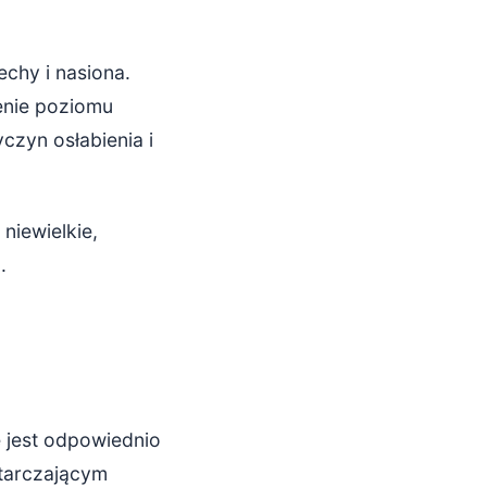
echy i nasiona.
enie poziomu
czyn osłabienia i
iewielkie,
.
 jest odpowiednio
starczającym