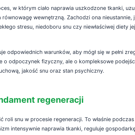
ie
oces, w którym ciało naprawia uszkodzone tkanki, uzu
ca równowagę wewnętrzną. Zachodzi ona nieustannie, 
łego stresu, niedoboru snu czy niewłaściwej diety je
je odpowiednich warunków, aby mógł się w pełni zre
ie o odpoczynek fizyczny, ale o kompleksowe podejśc
uchową, jakość snu oraz stan psychiczny.
undament regeneracji
ić roli snu w procesie regeneracji. To właśnie podcza
zm intensywnie naprawia tkanki, reguluje gospodarkę