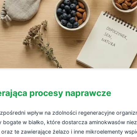
erająca procesy naprawcze
ezpośredni wpływ na zdolności regeneracyjne organiz
ty bogate w białko, które dostarcza aminokwasów ni
raz te zawierające żelazo i inne mikroelementy wspi