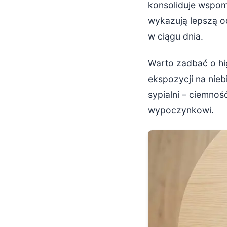
konsoliduje wspom
wykazują lepszą od
w ciągu dnia.
Warto zadbać o hig
ekspozycji na nie
sypialni – ciemnoś
wypoczynkowi.