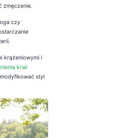
ć zmęczenie.
joga czy
ostarczanie
rii.
i krążeniowymi i
nienia krwi
zmodyfikować styl