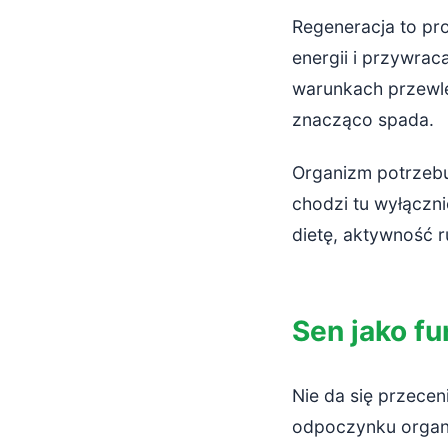
Podsumowan
Regeneracja to pr
energii i przywra
warunkach przewlek
znacząco spada.
Organizm potrzebu
chodzi tu wyłączn
dietę, aktywność r
Sen jako f
Nie da się przecen
odpoczynku organi