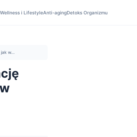
Wellness i Lifestyle
Anti-aging
Detoks Organizmu
jak w...
cję
 w