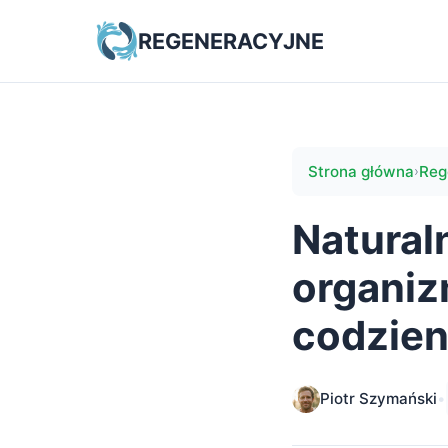
REGENERACYJNE
Strona główna
Reg
›
Natural
organiz
codzien
Piotr Szymański
•