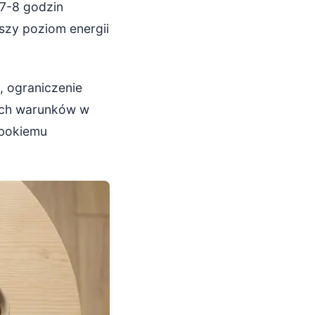
 7-8 godzin
jszy poziom energii
, ograniczenie
nich warunków w
ębokiemu