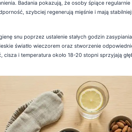
nienia. Badania pokazują, że osoby śpiące regularnie
porność, szybciej regenerują mięśnie i mają stabilnie
ienę snu poprzez ustalenie stałych godzin zasypiania
bieskie światło wieczorem oraz stworzenie odpowied
ć, cisza i temperatura około 18-20 stopni sprzyjają gł