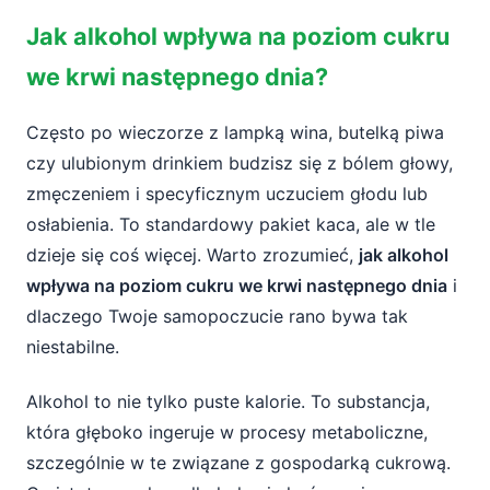
Jak alkohol wpływa na poziom cukru we krwi
Jak alkohol wpływa na poziom cukru
następnego dnia?
we krwi następnego dnia?
Wątroba i trzustka – ukryci bohaterowie (i
ofiary) po alkoholu
Często po wieczorze z lampką wina, butelką piwa
czy ulubionym drinkiem budzisz się z bólem głowy,
Rodzaje alkoholu a poziom cukru we krwi
zmęczeniem i specyficznym uczuciem głodu lub
Słodkie drinki, piwa i likiery – szybki skok i
osłabienia. To standardowy pakiet kaca, ale w tle
nagły spadek
dzieje się coś więcej. Warto zrozumieć,
jak alkohol
wpływa na poziom cukru we krwi następnego dnia
i
Wytrawne wina i czyste alkohole – cicha
droga do hipoglikemii
dlaczego Twoje samopoczucie rano bywa tak
niestabilne.
Co dzieje się z cukrem we krwi następnego
Alkohol to nie tylko puste kalorie. To substancja,
dnia?
która głęboko ingeruje w procesy metaboliczne,
Obciążona wątroba i odwodnienie
szczególnie w te związane z gospodarką cukrową.