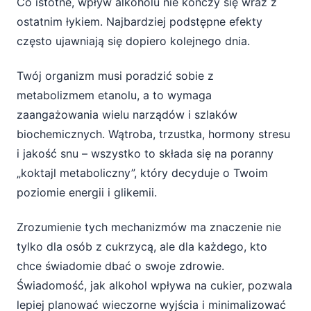
Hormony stresu, brak snu i złe wybory
Co istotne, wpływ alkoholu nie kończy się wraz z
żywieniowe
ostatnim łykiem. Najbardziej podstępne efekty
często ujawniają się dopiero kolejnego dnia.
Dlaczego każdy reaguje inaczej na alkohol i
cukier?
Twój organizm musi poradzić sobie z
metabolizmem etanolu, a to wymaga
Jak zminimalizować ryzyko wahań cukru po
zaangażowania wielu narządów i szlaków
alkoholu?
biochemicznych. Wątroba, trzustka, hormony stresu
Strategie przed i w trakcie picia
i jakość snu – wszystko to składa się na poranny
„koktajl metaboliczny”, który decyduje o Twoim
Co robić następnego dnia?
poziomie energii i glikemii.
Podsumowanie – świadome decyzje zamiast
Zrozumienie tych mechanizmów ma znaczenie nie
niespodzianek
tylko dla osób z cukrzycą, ale dla każdego, kto
chce świadomie dbać o swoje zdrowie.
Świadomość, jak alkohol wpływa na cukier, pozwala
lepiej planować wieczorne wyjścia i minimalizować