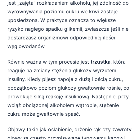
jest „zajęta” rozkładaniem alkoholu, jej zdolność do
wyrównywania poziomu cukru we krwi zostaje
upośledzona. W praktyce oznacza to większe
ryzyko nagłego spadku glikemii, zwłaszcza jeśli nie
dostarczasz organizmowi odpowiedniej ilości
węglowodanów.
Równie ważna w tym procesie jest
trzustka
, która
reaguje na zmiany stężenia glukozy wyrzutem
insuliny. Kiedy pijesz napoje z dużą ilością cukru,
początkowo poziom glukozy gwałtownie rośnie, co
prowokuje silną reakcję insulinową. Następnie, przy
wciąż obciążonej alkoholem wątrobie, stężenie
cukru może gwałtownie spaść.
Objawy takie jak osłabienie, drżenie rąk czy zawroty
głowy są często przypisywane typowemu kacowi.