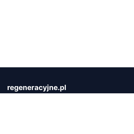
regeneracyjne.pl
Regeneracyjne.pl to kompleksowe źródło wiedzy o
regeneracji organizmu i skutecznej detoksykacji.
Publikujemy sprawdzone porady dotyczące
oczyszczania ciała, suplementacji, profilaktyki
zdrowotnej i wellness. Dowiedz się, jak przywrócić