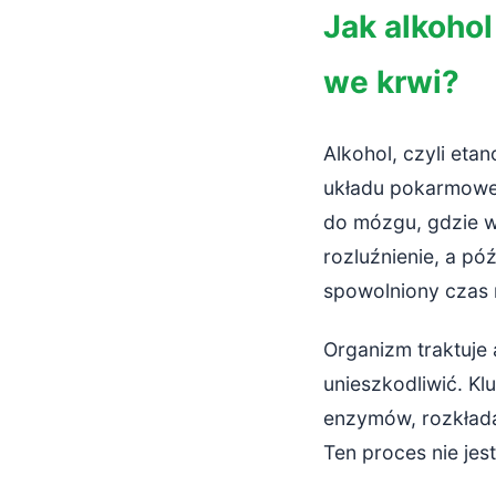
Jak alkohol
we krwi?
Alkohol, czyli eta
układu pokarmoweg
do mózgu, gdzie w
rozluźnienie, a pó
spowolniony czas r
Organizm traktuje 
unieszkodliwić. Kl
enzymów, rozkłada 
Ten proces nie jes