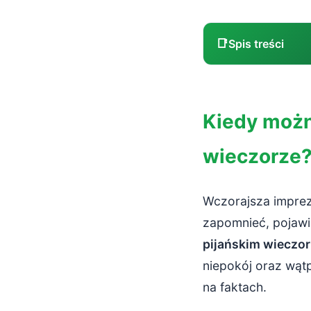
📑
Spis treści
Kiedy można 
Kiedy możn
Jak alkohol d
wieczorze
Co wpływa 
Trzeźwienie a
Wczorajsza impreza
Co na pewn
zapomnieć, pojawi
pijańskim wieczo
Jak sprawdzi
niepokój oraz wątp
Dlaczego w
na faktach.