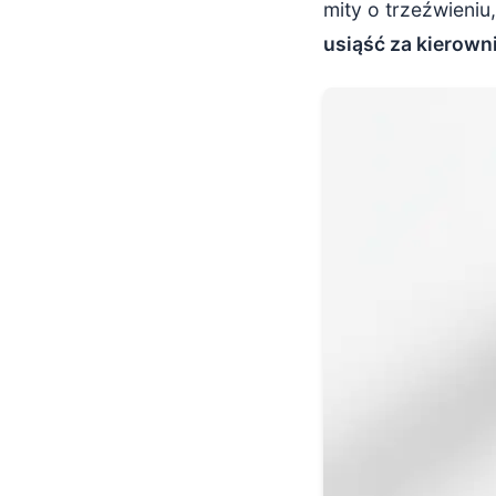
mity o trzeźwieni
usiąść za kierown