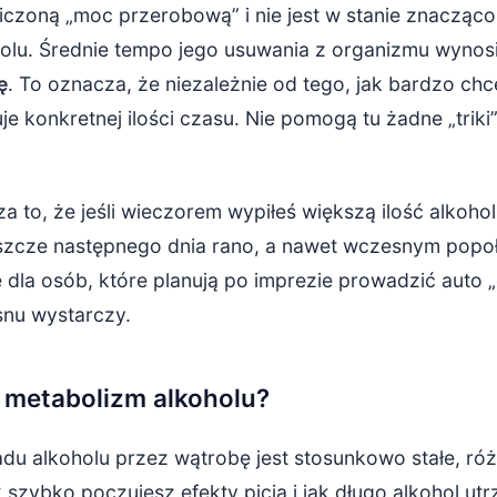
czoną „moc przerobową” i nie jest w stanie znacząco
olu. Średnie tempo jego usuwania z organizmu wynos
ę
. To oznacza, że niezależnie od tego, jak bardzo ch
e konkretnej ilości czasu. Nie pomogą tu żadne „triki”
 to, że jeśli wieczorem wypiłeś większą ilość alkoho
eszcze następnego dnia rano, a nawet wczesnym popo
dla osób, które planują po imprezie prowadzić auto „d
snu wystarczy.
 metabolizm alkoholu?
du alkoholu przez wątrobę jest stosunkowo stałe, róż
k szybko poczujesz efekty picia i jak długo alkohol u