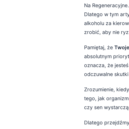
Polski limi
Na Regeneracyjne.
Dlatego w tym art
Konsekwencj
alkoholu za kiero
Regeneracja 
zrobić, aby nie ry
Co możesz 
Pamiętaj, że
Twoje
absolutnym prioryt
Plan B: jak 
oznacza, że jesteś
Praktyczne
odczuwalne skutki
Zrozumienie, kied
tego, jak organizm
czy sen wystarczą,
Dlatego przejdźmy