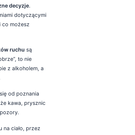
zne decyzje
.
aniami dotyczącymi
ejmować
 i co możesz
eźwienia)
ków ruchu
są
brze”, to nie
ie z alkoholem, a
.
się od poznania
 że kawa, prysznic
 pozory.
 na ciało, przez