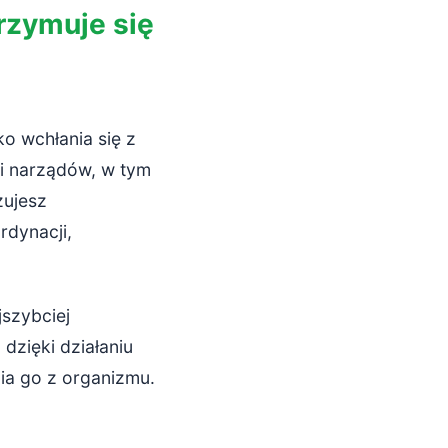
trzymuje się
ko wchłania się z
 i narządów, w tym
zujesz
rdynacji,
jszybciej
dzięki działaniu
ia go z organizmu.