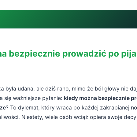
bezpiecznie prowadzić po pijańskim wieczorze?
a bezpiecznie prowadzić po pij
ziała na organizm i jak długo utrzymuje się we krwi?
?
na metabolizm alkoholu?
 popularne mity: co nie działa i dlaczego?
 była udana, ale dziś rano, mimo że ból głowy nie da
o NIE przyspiesza trzeźwienia?
a się ważniejsze pytanie:
kiedy można bezpiecznie p
rze
? To dylemat, który wraca po każdej zakrapianej no
ć, czy możesz bezpiecznie prowadzić po pijańskim wieczorze?
liwości. Niestety, wiele osób wciąż opiera swoje decyz
arto mieć dobry alkomat?