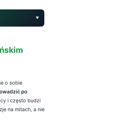
▼
ańskim
je o sobie
rowadzić po
cy i często budzi
je na mitach, a nie