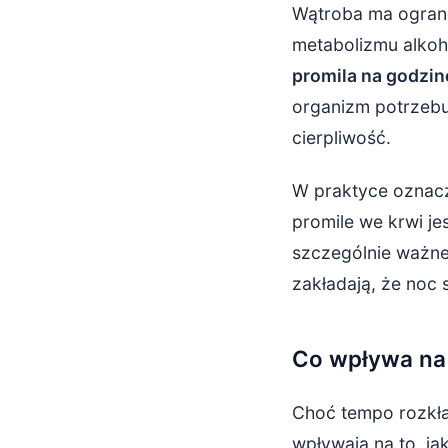
Wątroba ma ograni
metabolizmu alkoh
promila na godzin
organizm potrzebuj
cierpliwość.
W praktyce oznacza
promile we krwi j
szczególnie ważne 
zakładają, że noc 
Co wpływa na
Choć tempo rozkła
wpływają na to, ja