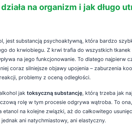
 działa na organizm i jak długo u
nol, jest substancją psychoaktywną, która bardzo szyb
o do krwiobiegu. Z krwi trafia do wszystkich tkanek
pływa na jego funkcjonowanie. To dlatego najpierw c
źniej coraz silniejsze objawy upojenia – zaburzenia koo
eakcji, problemy z oceną odległości.
alkohol jak
toksyczną substancję
, którą trzeba jak na
uczową rolę w tym procesie odgrywa wątroba. To ona, 
etanol na kolejne związki, aż do całkowitego usunięc
t jednak ani natychmiastowy, ani elastyczny.