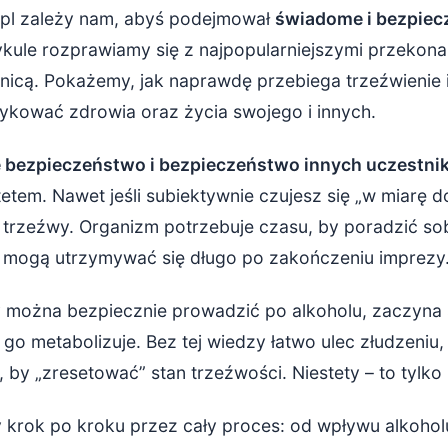
t 0,2 promila – co oznacza w praktyce?
pl zależy nam, abyś podejmował
świadome i bezpiec
ykule rozprawiamy się z najpopularniejszymi przekon
e prowadzenia pod wpływem – ryzyko, którego nie warto pod
wnicą. Pokażemy, jak naprawdę przebiega trzeźwienie
po alkoholu – jak wesprzeć organizm (ale nie przyspieszyć trz
zykować zdrowia oraz życia swojego i innych.
zrobić następnego dnia?
 bezpieczeństwo i bezpieczeństwo innych uczestni
etem. Nawet jeśli subiektywnie czujesz się „w miarę do
uniknąć dylematu „mogę już prowadzić czy nie?”
 trzeźwy. Organizm potrzebuje czasu, by poradzić sob
 rozwiązania zamiast prowadzenia po alkoholu
 mogą utrzymywać się długo po zakończeniu imprezy
y można bezpiecznie prowadzić po alkoholu, zaczyna 
 go metabolizuje. Bez tej wiedzy łatwo ulec złudzeniu,
 by „zresetować” stan trzeźwości. Niestety – to tylko
 krok po kroku przez cały proces: od wpływu alkoholu