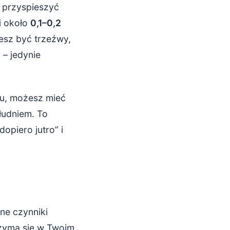
 przyspieszyć
i około
0,1–0,2
cesz być trzeźwy,
 – jedynie
lu, możesz mieć
łudniem. To
opiero jutro” i
ne czynniki
trzyma się w Twoim