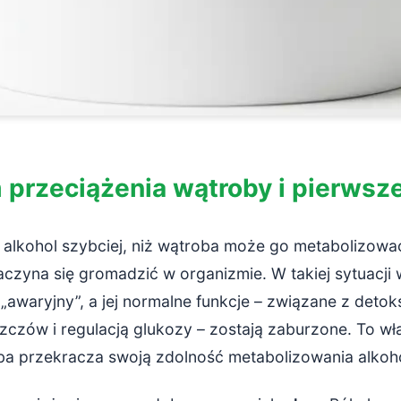
przeciążenia wątroby i pierwsz
 alkohol szybciej, niż wątroba może go metabolizowa
czyna się gromadzić w organizmie. W takiej sytuacji
„awaryjny”, a jej normalne funkcje – związane z detok
zczów i regulacją glukozy – zostają zaburzone. To wł
a przekracza swoją zdolność metabolizowania alkoho