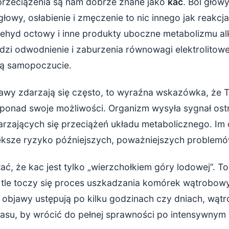
przeciążenia są nam dobrze znane jako
kac
. Ból głowy
łowy, osłabienie i zmęczenie to nic innego jak reakcj
hyd octowy i inne produkty uboczne metabolizmu al
i odwodnienie i zaburzenia równowagi elektrolitowej
ją samopoczucie.
bjawy zdarzają się często, to wyraźna wskazówka, że 
e ponad swoje możliwości. Organizm wysyła sygnał os
rzających się przeciążeń układu metabolicznego. Im c
iększe ryzyko późniejszych, poważniejszych problem
ać, że kac jest tylko „wierzchołkiem góry lodowej”. 
w tle toczy się proces uszkadzania komórek wątrobowy
i objawy ustępują po kilku godzinach czy dniach, wąt
zasu, by wrócić do pełnej sprawności po intensywnym 