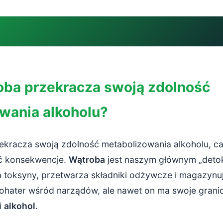
a przekracza swoją zdolność metabolizowania alkoholu?
oba przekracza swoją zdolność
zeciążenia wątroby i pierwsze sygnały
wania alkoholu?
we skutki przeciążenia wątroby alkoholem
owe konsekwencje dla zdrowia wątroby
ekracza swoją zdolność metabolizowania alkoholu, c
ie wątroby – pierwszy etap
ć konsekwencje.
Wątroba
jest naszym głównym „deto
wa toksyny, przetwarza składniki odżywcze i magazynuj
 zapalenie wątroby – stan zagrożenia życia
hater wśród narządów, ale nawet on ma swoje granic
ątroby – nieodwracalne uszkodzenia
i
alkohol
.