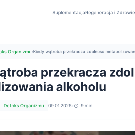
Suplementacja
Regeneracja i Zdrowie
oks Organizmu
›
Kiedy wątroba przekracza zdolność metabolizowani
ątroba przekracza zdo
izowania alkoholu
Detoks Organizmu
09.01.2026
•
9 min