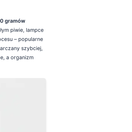
10 gramów
małym piwie, lampce
rocesu – popularne
arczany szybciej,
ie, a organizm