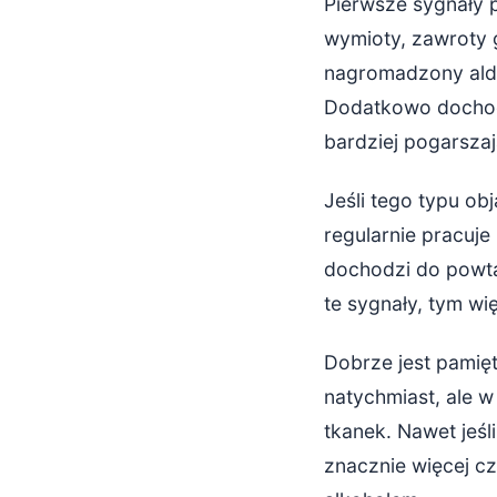
Pierwsze sygnały 
wymioty, zawroty g
nagromadzony alde
Dodatkowo dochodz
bardziej pogarsza
Jeśli tego typu o
regularnie pracuj
dochodzi do powta
te sygnały, tym w
Dobrze jest pamięt
natychmiast, ale 
tkanek. Nawet jeśl
znacznie więcej c