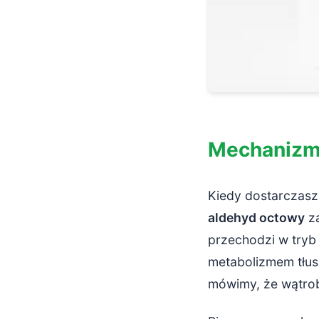
Mechanizm 
Kiedy dostarczasz
aldehyd octowy
za
przechodzi w tryb 
metabolizmem tłus
mówimy, że wątrob