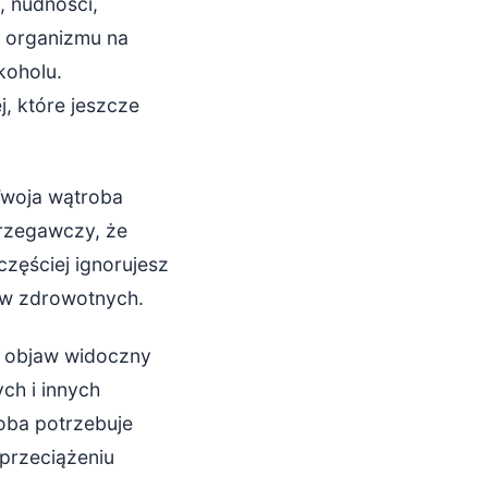
, nudności,
a organizmu na
koholu.
, które jeszcze
Twoja wątroba
trzegawczy, że
zęściej ignorujesz
ów zdrowotnych.
To objaw widoczny
ch i innych
roba potrzebuje
przeciążeniu