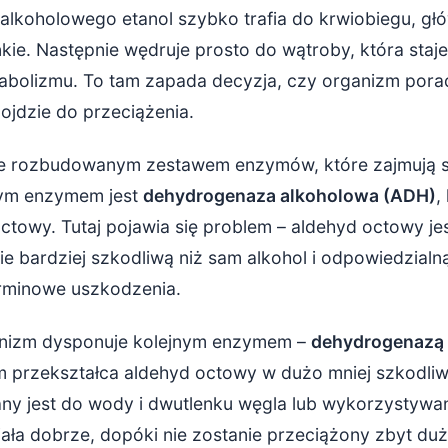
ywające na zdolność wątroby do metabolizowania alkoholu
 alkoholowego etanol szybko trafia do krwiobiegu, gł
ciała i genetyka
ienkie. Następnie wędruje prosto do wątroby, która sta
abolizmu. To tam zapada decyzja, czy organizm pora
ie, leki i wzorzec picia
dojdzie do przeciążenia.
 wątrobę i zapobiegać przeciążeniom?
e rozbudowanym zestawem enzymów, które zajmują s
odnienie i aktywność fizyczna
wym enzymem jest
dehydrogenaza alkoholowa (ADH)
,
ctowy. Tutaj pojawia się problem – aldehyd octowy jest
cja, unikanie toksyn i badania kontrolne
e bardziej szkodliwą niż sam alkohol i odpowiedzial
e – zadbaj o swojego wewnętrznego „superbohatera”
rminowe uszkodzenia.
anizm dysponuje kolejnym enzymem –
dehydrogenazą
m przekształca aldehyd octowy w dużo mniej szkodliw
any jest do wody i dwutlenku węgla lub wykorzystywa
iała dobrze, dopóki nie zostanie przeciążony zbyt dużą