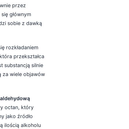
ównie przez
je się głównym
dzi sobie z dawką
ię rozkładaniem
 która przekształca
 substancją silnie
ną za wiele objawów
 aldehydową
y octan, który
ny jako źródło
 ilością alkoholu