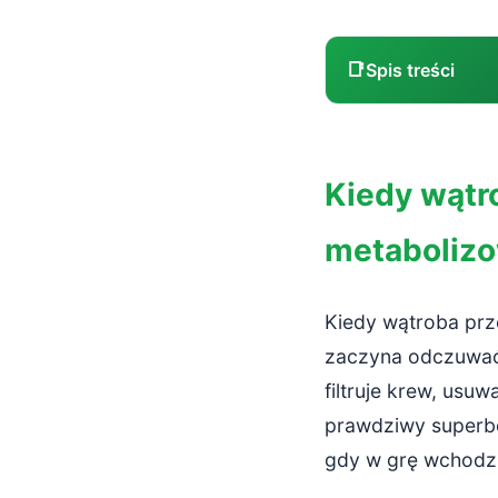
📑
Spis treści
Kiedy wątrob
Kiedy wątr
Mechanizm pr
metabolizo
Natychmiasto
Długotermin
Kiedy wątroba prz
Stłuszczen
zaczyna odczuwa
filtruje krew, usu
Alkoholowe
prawdziwy superbo
Marskość w
gdy w grę wchodz