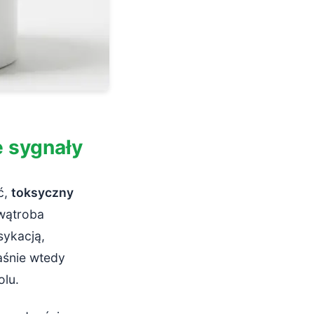
e sygnały
ć,
toksyczny
 wątroba
sykacją,
aśnie wtedy
lu.