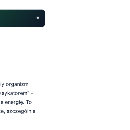
▼
ały organizm
ksykatorem” –
e energię. To
e, szczególnie