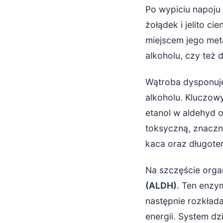
Czynniki wpł
Po wypiciu napoju
Płeć, masa 
żołądek i jelito c
miejscem jego met
Wiek, zdrow
alkoholu, czy też 
Jak wspierać
Wątroba dysponuj
Dieta, naw
alkoholu. Kluczo
etanol w aldehyd o
Suplementa
toksyczną, znaczni
Podsumowani
kaca oraz długote
Na szczęście org
(ALDH)
. Ten enzy
następnie rozkład
energii. System dz