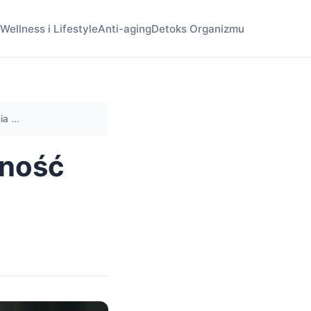
Wellness i Lifestyle
Anti-aging
Detoks Organizmu
a ...
lność