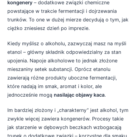
kongenery
– dodatkowe związki chemiczne
Nie tylko kongenery – inne czynniki
powstające w trakcie fermentacji i dojrzewania
pogarszające kaca
trunków. To one w dużej mierze decydują o tym, jak
Odwodnienie – cichy współsprawca
ciężko zniesiesz dzień po imprezie.
Brak snu i zmęczenie
Kiedy myślisz o alkoholu, zazwyczaj masz na myśli
etanol – główny składnik odpowiedzialny za stan
Indywidualna wrażliwość organizmu
upojenia. Napoje alkoholowe to jednak złożone
mieszaniny setek substancji. Oprócz etanolu
Jak zmniejszyć ryzyko ciężkiego kaca po
ciemnych alkoholach?
zawierają różne produkty uboczne fermentacji,
które nadają im smak, aromat i kolor, ale
1. Wybieraj uważnie rodzaj alkoholu
jednocześnie mogą
nasilając objawy kaca
.
2. Nawadniaj się konsekwentnie
Im bardziej złożony i „charakterny” jest alkohol, tym
3. Jedz przed i w trakcie picia
zwykle więcej zawiera kongenerów. Procesy takie
jak starzenie w dębowych beczkach wzbogacają
4. Zadbaj o witaminy i minerały
trunek o dodatkowe związki – korzystne dla smaku,