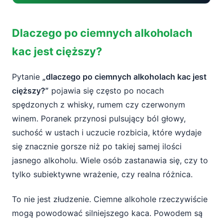
Dlaczego po ciemnych alkoholach kac jest
Dlaczego po ciemnych alkoholach
cięższy?
kac jest cięższy?
Czym są kongenery i dlaczego pogarszają
kaca?
Pytanie
„dlaczego po ciemnych alkoholach kac jest
cięższy?”
pojawia się często po nocach
Rodzaje kongenerów i ich wpływ na
spędzonych z whisky, rumem czy czerwonym
organizm
winem. Poranek przynosi pulsujący ból głowy,
Metanol – szczególnie zdradliwy składnik
suchość w ustach i uczucie rozbicia, które wydaje
się znacznie gorsze niż po takiej samej ilości
Alkohole wyższe (fuzle)
jasnego alkoholu. Wiele osób zastanawia się, czy to
Aldehydy, histaminy, taniny i inne związki
tylko subiektywne wrażenie, czy realna różnica.
Jasne vs ciemne alkohole – kluczowe
To nie jest złudzenie. Ciemne alkohole rzeczywiście
różnice
mogą powodować silniejszego kaca. Powodem są