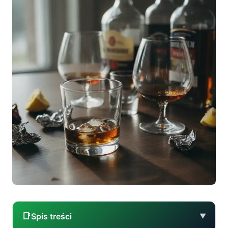
📑
Spis treści
▼