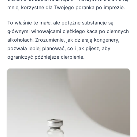
5. Zaplanuj czas na sen i regenerację
mniej korzystne dla Twojego poranka po imprezie.
To właśnie te małe, ale potężne substancje są
Podsumowanie – świadome wybory zamiast
ciężkiego kaca
głównymi winowajcami ciężkiego kaca po ciemnych
alkoholach. Zrozumienie, jak działają kongenery,
pozwala lepiej planować, co i jak pijesz, aby
ograniczyć późniejsze cierpienie.