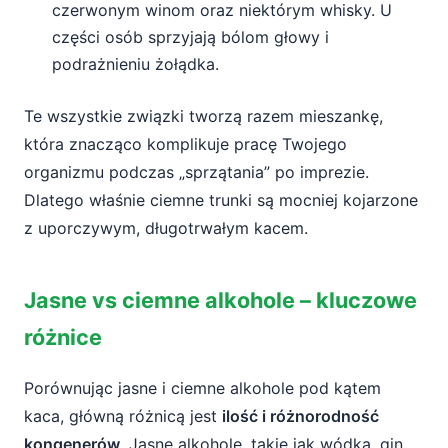
czerwonym winom oraz niektórym whisky. U
części osób sprzyjają bólom głowy i
podrażnieniu żołądka.
Te wszystkie związki tworzą razem mieszankę,
która znacząco komplikuje pracę Twojego
organizmu podczas „sprzątania” po imprezie.
Dlatego właśnie ciemne trunki są mocniej kojarzone
z uporczywym, długotrwałym kacem.
Jasne vs ciemne alkohole – kluczowe
różnice
Porównując jasne i ciemne alkohole pod kątem
kaca, główną różnicą jest
ilość i różnorodność
kongenerów
. Jasne alkohole, takie jak wódka, gin